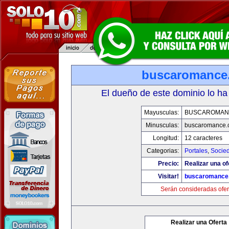
buscaromance
El dueño de este dominio lo ha
Mayusculas:
BUSCAROMAN
Minusculas:
buscaromance.
Longitud:
12 caracteres
Categorias:
Portales
,
Socie
Precio:
Realizar una of
Visitar!
buscaromance
Serán consideradas ofer
Realizar una Oferta