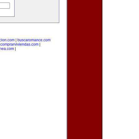
cion.com
|
buscaromance.com
|
comprarviviendas.com
|
inea.com
|