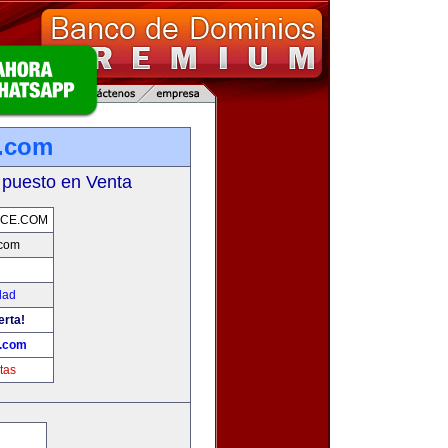
.com
 puesto en Venta
CE.COM
com
dad
erta!
.com
tas