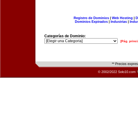
Registro de Dominios
|
Web Hosting
|
D
Dominios Expirados
|
Industrias
|
Indu
Categorías de Dominio:
[Pág. princi
** Precios expre
© 2002/2022 Solo10.com