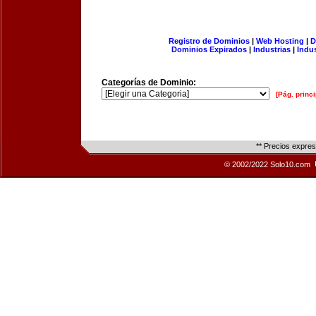
Registro de Dominios
|
Web Hosting
|
D
Dominios Expirados
|
Industrias
|
Indu
Categorías de Dominio:
[Pág. princi
** Precios expre
© 2002/2022 Solo10.com