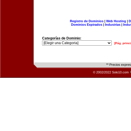
Registro de Dominios
|
Web Hosting
|
D
Dominios Expirados
|
Industrias
|
Indu
Categorías de Dominio:
[Pág. princi
** Precios expre
© 2002/2022 Solo10.com